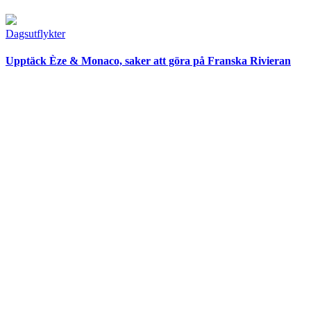
Dagsutflykter
Upptäck Èze & Monaco, saker att göra på Franska Rivieran