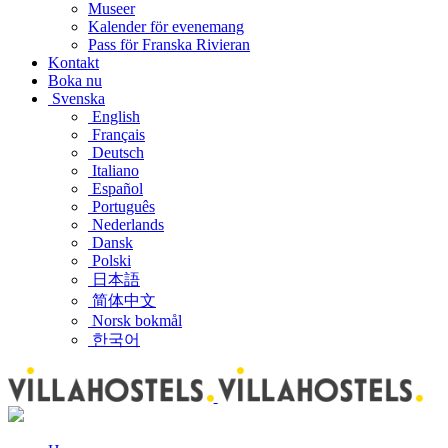
Museer
Kalender för evenemang
Pass för Franska Rivieran
Kontakt
Boka nu
Svenska
English
Français
Deutsch
Italiano
Español
Português
Nederlands
Dansk
Polski
日本語
简体中文
Norsk bokmål
한국어