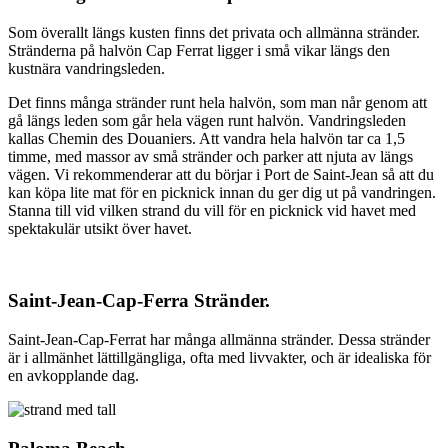
Som överallt längs kusten finns det privata och allmänna stränder.
Stränderna på halvön Cap Ferrat ligger i små vikar längs den
kustnära vandringsleden.
Det finns många stränder runt hela halvön, som man når genom att
gå längs leden som går hela vägen runt halvön. Vandringsleden
kallas Chemin des Douaniers. Att vandra hela halvön tar ca 1,5
timme, med massor av små stränder och parker att njuta av längs
vägen. Vi rekommenderar att du börjar i Port de Saint-Jean så att du
kan köpa lite mat för en picknick innan du ger dig ut på vandringen.
Stanna till vid vilken strand du vill för en picknick vid havet med
spektakulär utsikt över havet.
Saint-Jean-Cap-Ferra Stränder.
Saint-Jean-Cap-Ferrat har många allmänna stränder. Dessa stränder
är i allmänhet lättillgängliga, ofta med livvakter, och är idealiska för
en avkopplande dag.