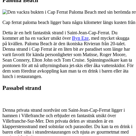
Paloma Beach
Cap ferrat paloma beach ligger bara några kilometer längs kusten från
Detta är en helt fantastisk strand i Saint-Jean-Cap-Ferrat. Du
kommer att ha en vacker utsikt över
Byn Eze
, med mycket skugga
på kvällen. Paloma Beach är den ikoniska Rivieran från 20-talet.
Denna strand i Cap Ferrat är en liten bit av paradiset som länge har
varit favorit för kända personligheter som Matisse, Roger Moore,
Sean Connery, Elton John och Tom Cruise. Spänningssökare kan ta
pontonen för att nå uthyrningsbara jet-skis eller åka vattenskidor. För
dem som föredrar avkoppling kan man ta en drink i baren eller äta
lunch i restaurangen.
Passabel strand
Denna privata strand nordväst om Saint-Jean-Cap-Ferrat ligger i
hamnen i Villefranche och erbjuder en fantastisk utsikt över
Villefranche-Sur-Mer. Den privata delen av stranden är en
klapperstensstrand med solstolar och parasoller. Du kan ta en drink i
baren eller sitta i strandrestaurangen och njuta av gourmetmat med