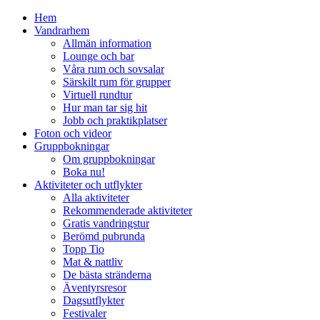
Hem
Vandrarhem
Allmän information
Lounge och bar
Våra rum och sovsalar
Särskilt rum för grupper
Virtuell rundtur
Hur man tar sig hit
Jobb och praktikplatser
Foton och videor
Gruppbokningar
Om gruppbokningar
Boka nu!
Aktiviteter och utflykter
Alla aktiviteter
Rekommenderade aktiviteter
Gratis vandringstur
Berömd pubrunda
Topp Tio
Mat & nattliv
De bästa stränderna
Äventyrsresor
Dagsutflykter
Festivaler