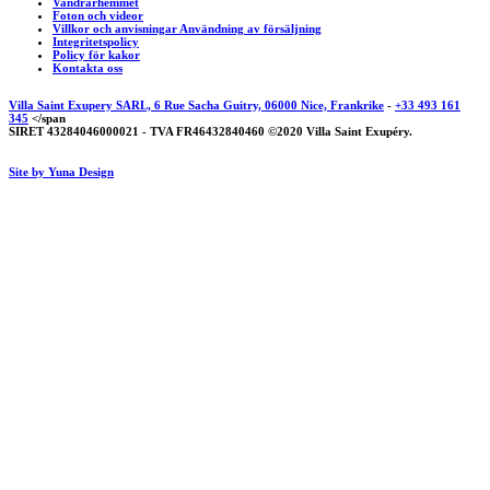
Vandrarhemmet
Foton och videor
Villkor och anvisningar Användning av försäljning
Integritetspolicy
Policy för kakor
Kontakta oss
Villa Saint Exupery SARL, 6 Rue Sacha Guitry, 06000 Nice, Frankrike
-
+33 493 161
345
</span
SIRET 43284046000021 - TVA FR46432840460 ©2020 Villa Saint Exupéry.
Site by Yuna Design