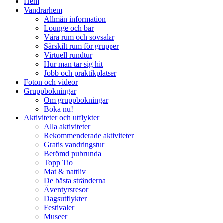
Hem
Vandrarhem
Allmän information
Lounge och bar
Våra rum och sovsalar
Särskilt rum för grupper
Virtuell rundtur
Hur man tar sig hit
Jobb och praktikplatser
Foton och videor
Gruppbokningar
Om gruppbokningar
Boka nu!
Aktiviteter och utflykter
Alla aktiviteter
Rekommenderade aktiviteter
Gratis vandringstur
Berömd pubrunda
Topp Tio
Mat & nattliv
De bästa stränderna
Äventyrsresor
Dagsutflykter
Festivaler
Museer