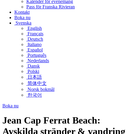
Kalender för evenemang
Pass för Franska Rivieran
Kontakt
Boka nu
Svenska
English
Français
Deutsch
Italiano
Español
Português
Nederlands
Dansk
Polski
日本語
简体中文
Norsk bokmål
한국어
Boka nu
Jean Cap Ferrat Beach:
Avskilda stränder & vandring