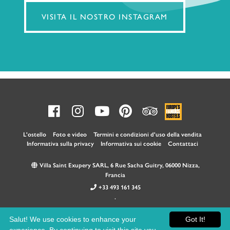
VISITA IL NOSTRO INSTAGRAM
L'ostello
Foto e video
Termini e condizioni d'uso della vendita
Informativa sulla privacy
Informativa sui cookie
Contattaci
Villa Saint Exupery SARL, 6 Rue Sacha Guitry, 06000 Nizza,
Francia
+33 493 161 345
.
Salut! We use cookies to enhance your
Got It!
SIRET 43284046000021 - TVA FR46432840460 ©2020 Villa Saint Exupéry.
Site by Yuna Design