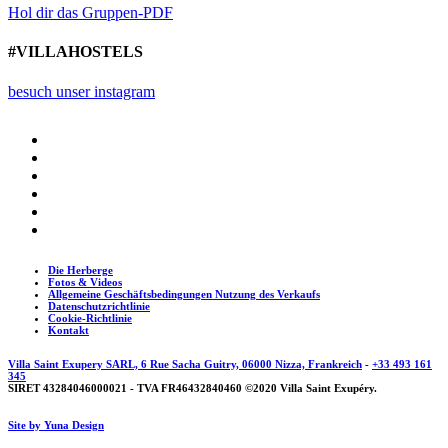
Hol dir das Gruppen-PDF
#VILLAHOSTELS
besuch unser instagram
Die Herberge
Fotos & Videos
Allgemeine Geschäftsbedingungen Nutzung des Verkaufs
Datenschutzrichtlinie
Cookie-Richtlinie
Kontakt
Villa Saint Exupery SARL, 6 Rue Sacha Guitry, 06000 Nizza, Frankreich
-
+33 493 161
345
SIRET 43284046000021 - TVA FR46432840460 ©2020 Villa Saint Exupéry.
Site by Yuna Design