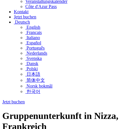
Veranstaltungskalender
Côte d'Azur Pass
Kontakt
Jetzt buchen
Deutsch
English
Français
Italiano
Español
Português
Nederlands
Svenska
Dansk
Polski
日本語
简体中文
Norsk bokmål
한국어
Jetzt buchen
Gruppenunterkunft in Nizza,
Frankreich