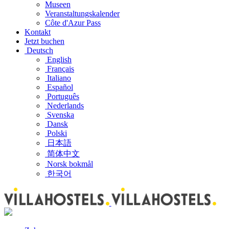
Museen
Veranstaltungskalender
Côte d'Azur Pass
Kontakt
Jetzt buchen
Deutsch
English
Français
Italiano
Español
Português
Nederlands
Svenska
Dansk
Polski
日本語
简体中文
Norsk bokmål
한국어