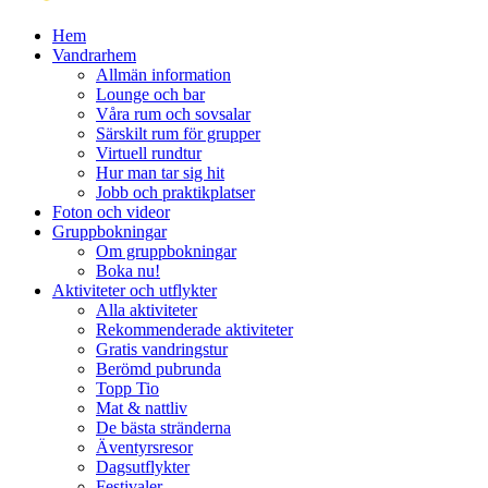
Hem
Vandrarhem
Allmän information
Lounge och bar
Våra rum och sovsalar
Särskilt rum för grupper
Virtuell rundtur
Hur man tar sig hit
Jobb och praktikplatser
Foton och videor
Gruppbokningar
Om gruppbokningar
Boka nu!
Aktiviteter och utflykter
Alla aktiviteter
Rekommenderade aktiviteter
Gratis vandringstur
Berömd pubrunda
Topp Tio
Mat & nattliv
De bästa stränderna
Äventyrsresor
Dagsutflykter
Festivaler