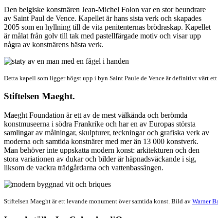
Den belgiske konstnären Jean-Michel Folon var en stor beundrare
av Saint Paul de Vence. Kapellet är hans sista verk och skapades
2005 som en hyllning till de vita penitenternas brödraskap. Kapellet
är målat från golv till tak med pastellfärgade motiv och visar upp
några av konstnärens bästa verk.
Detta kapell som ligger högst upp i byn Saint Paule de Vence är definitivt värt et
Stiftelsen Maeght.
Maeght Foundation är ett av de mest välkända och berömda
konstmuseerna i södra Frankrike och har en av Europas största
samlingar av målningar, skulpturer, teckningar och grafiska verk av
moderna och samtida konstnärer med mer än 13 000 konstverk.
Man behöver inte uppskatta modern konst: arkitekturen och den
stora variationen av dukar och bilder är häpnadsväckande i sig,
liksom de vackra trädgårdarna och vattenbassängen.
Stiftelsen Maeght är ett levande monument över samtida konst. Bild av
Warner B