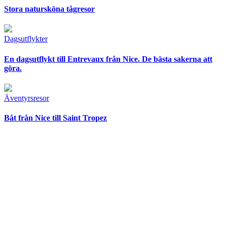
Stora natursköna tågresor
Dagsutflykter
En dagsutflykt till Entrevaux från Nice. De bästa sakerna att
göra.
Äventyrsresor
Båt från Nice till Saint Tropez