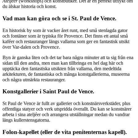
Ateljéer
(workshops) och konstbutiker. Det är en perfekt utflykt om
du älskar historia och konst.
Vad man kan göra och se i St. Paul de Vence.
En historisk by som är vacker året runt, med små stenlagda gator
och fontäner som är typiska för Provence. Det finns ett antal små
kaféer och restauranger längs vallarna som ger en fantastisk utsikt
över Var-dalen och Provence.
Byn är ganska liten och det tar bara några minuter att ta sig från ena
sidan till den andra, men man kan tillbringa en hel dag här och
upptäcka den fantastiska utsikten från vallarna, den medeltida
arkitekturen, de fantastiska och många konstgallerierna, museerna
och några utmärkta restauranger.
Konstgallerier i Saint Paul de Vence.
St Paul de Vence är fullt av gallerier och konstnärsverkstäder, plus
offentliga statyer och verk utspridda överallt. Du kan se konstnärer
arbeta i sina ateljéer och arrangera utställningar medan du vandrar
längs kullerstensgatorna.
Folon-kapellet (eller de vita penitenternas kapell).