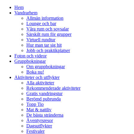
Hem
Vandrarhem
Allmän information
Lounge och bar
Våra rum och sovsalar
Särskilt rum för grupper
Virtuell rundtur
Hur man tar sig hit
Jobb och praktikplatser
Foton och videor
Gruppbokningar
Om gruppbokningar
Boka nu!
Aktiviteter och utflykter
Alla aktiviteter
Rekommenderade aktiviteter
Gratis vandringstur
Berömd pubrunda
Topp Tio
Mat & nattliv
De bästa stränderna
Äventyrsresor
Dagsutflykter
Festivaler