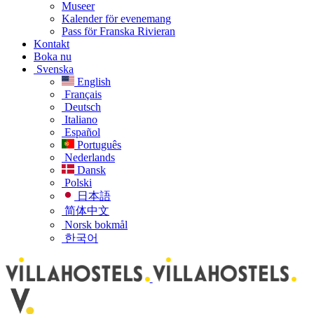
Museer
Kalender för evenemang
Pass för Franska Rivieran
Kontakt
Boka nu
Svenska
English
Français
Deutsch
Italiano
Español
Português
Nederlands
Dansk
Polski
日本語
简体中文
Norsk bokmål
한국어