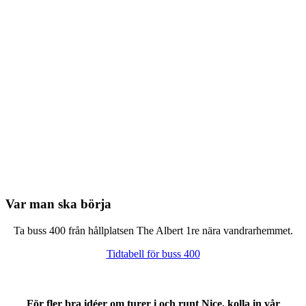
Var man ska börja
Ta buss 400 från hållplatsen The Albert 1re nära vandrarhemmet.
Tidtabell för buss 400
För fler bra idéer om turer i och runt Nice, kolla in vår