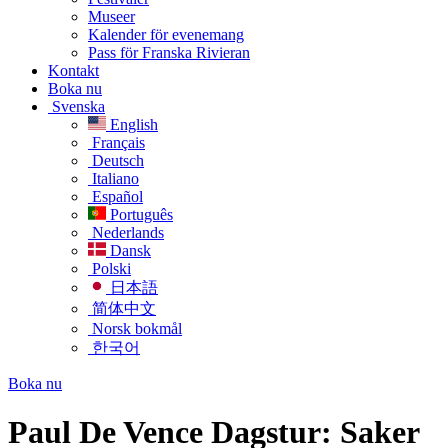
Museer
Kalender för evenemang
Pass för Franska Rivieran
Kontakt
Boka nu
Svenska
English
Français
Deutsch
Italiano
Español
Português
Nederlands
Dansk
Polski
日本語
简体中文
Norsk bokmål
한국어
Boka nu
Paul De Vence Dagstur: Saker