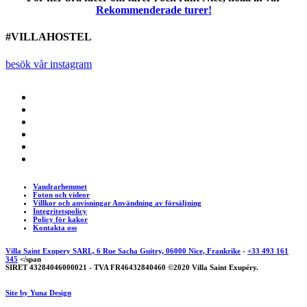
Rekommenderade turer!
#VILLAHOSTEL
besök vår instagram
Vandrarhemmet
Foton och videor
Villkor och anvisningar Användning av försäljning
Integritetspolicy
Policy för kakor
Kontakta oss
Villa Saint Exupery SARL, 6 Rue Sacha Guitry, 06000 Nice, Frankrike
-
+33 493 161
345
</span
SIRET 43284046000021 - TVA FR46432840460 ©2020 Villa Saint Exupéry.
Site by Yuna Design