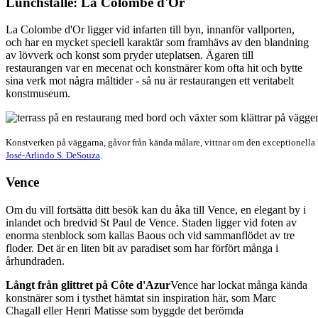
Lunchställe: La Colombe d'Or
La Colombe d'Or ligger vid infarten till byn, innanför vallporten,
och har en mycket speciell karaktär som framhävs av den blandning
av lövverk och konst som pryder uteplatsen. Ägaren till
restaurangen var en mecenat och konstnärer kom ofta hit och bytte
sina verk mot några måltider - så nu är restaurangen ett veritabelt
konstmuseum.
Konstverken på väggarna, gåvor från kända målare, vittnar om den exceptionella k
José-Arlindo S. DeSouza
.
Vence
Om du vill fortsätta ditt besök kan du åka till Vence, en elegant by i
inlandet och bredvid St Paul de Vence. Staden ligger vid foten av
enorma stenblock som kallas Baous och vid sammanflödet av tre
floder. Det är en liten bit av paradiset som har förfört många i
århundraden.
Långt från glittret på Côte d'Azur
Vence har lockat många kända
konstnärer som i tysthet hämtat sin inspiration här, som Marc
Chagall eller Henri Matisse som byggde det berömda