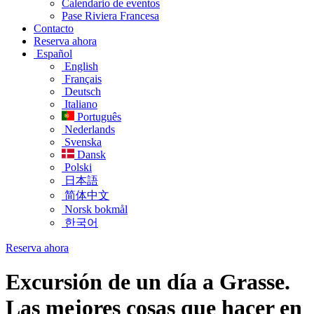
Calendario de eventos
Pase Riviera Francesa
Contacto
Reserva ahora
Español
English
Français
Deutsch
Italiano
Português
Nederlands
Svenska
Dansk
Polski
日本語
简体中文
Norsk bokmål
한국어
Reserva ahora
Excursión de un día a Grasse.
Las mejores cosas que hacer en