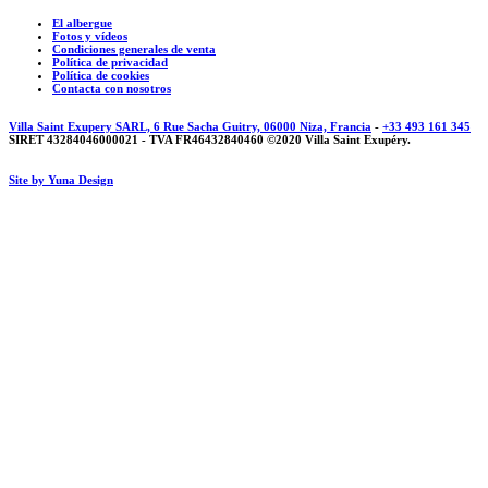
El albergue
Fotos y vídeos
Condiciones generales de venta
Política de privacidad
Política de cookies
Contacta con nosotros
Villa Saint Exupery SARL, 6 Rue Sacha Guitry, 06000 Niza, Francia
-
+33 493 161 345
SIRET 43284046000021 - TVA FR46432840460 ©2020 Villa Saint Exupéry.
Site by Yuna Design