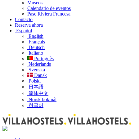
Museos
Calendario de eventos
Pase Riviera Francesa
Contacto
Reserva ahora
Español
English
Français
Deutsch
Italiano
Português
Nederlands
Svenska
Dansk
Polski
日本語
简体中文
Norsk bokmål
한국어