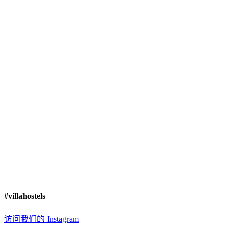
#villahostels
访问我们的 Instagram