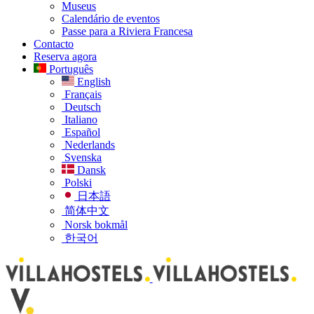
Museus
Calendário de eventos
Passe para a Riviera Francesa
Contacto
Reserva agora
Português
English
Français
Deutsch
Italiano
Español
Nederlands
Svenska
Dansk
Polski
日本語
简体中文
Norsk bokmål
한국어