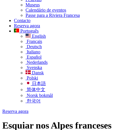
Museus
Calendário de eventos
Passe para a Riviera Francesa
Contacto
Reserva agora
Português
English
Français
Deutsch
Italiano
Español
Nederlands
Svenska
Dansk
Polski
日本語
简体中文
Norsk bokmål
한국어
Reserva agora
Esquiar nos Alpes franceses