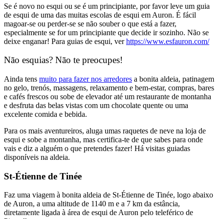
Se é novo no esqui ou se é um principiante, por favor leve um guia
de esqui de uma das muitas escolas de esqui em Auron. É fácil
magoar-se ou perder-se se não souber o que está a fazer,
especialmente se for um principiante que decide ir sozinho. Não se
deixe enganar! Para guias de esqui, ver
https://www.esfauron.com/
Não esquias? Não te preocupes!
Ainda tens
muito para fazer nos arredores
a bonita aldeia, patinagem
no gelo, trenós, massagens, relaxamento e bem-estar, compras, bares
e cafés frescos ou sobe de elevador até um restaurante de montanha
e desfruta das belas vistas com um chocolate quente ou uma
excelente comida e bebida.
Para os mais aventureiros, aluga umas raquetes de neve na loja de
esqui e sobe a montanha, mas certifica-te de que sabes para onde
vais e diz a alguém o que pretendes fazer! Há visitas guiadas
disponíveis na aldeia.
St-Étienne de Tinée
Faz uma viagem à bonita aldeia de St-Étienne de Tinée, logo abaixo
de Auron, a uma altitude de 1140 m e a 7 km da estância,
diretamente ligada à área de esqui de Auron pelo teleférico de