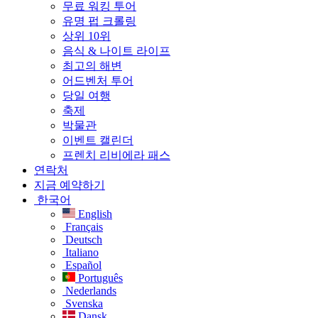
무료 워킹 투어
유명 펍 크롤링
상위 10위
음식 & 나이트 라이프
최고의 해변
어드벤처 투어
당일 여행
축제
박물관
이벤트 캘린더
프렌치 리비에라 패스
연락처
지금 예약하기
한국어
English
Français
Deutsch
Italiano
Español
Português
Nederlands
Svenska
Dansk