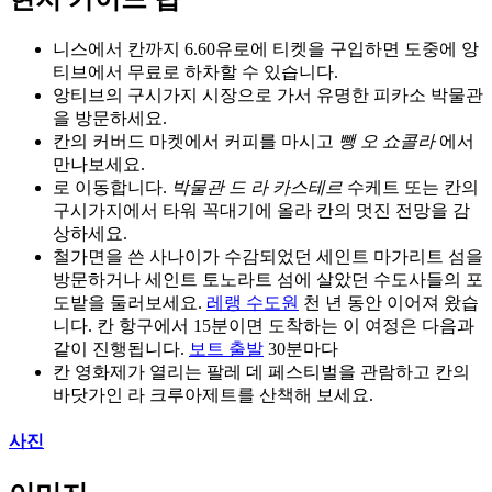
니스에서 칸까지 6.60유로에 티켓을 구입하면 도중에 앙
티브에서 무료로 하차할 수 있습니다.
앙티브의 구시가지 시장으로 가서 유명한 피카소 박물관
을 방문하세요.
칸의 커버드 마켓에서 커피를 마시고
뺑 오 쇼콜라
에서
만나보세요.
로 이동합니다.
박물관 드 라 카스테르
수케트 또는 칸의
구시가지에서 타워 꼭대기에 올라 칸의 멋진 전망을 감
상하세요.
철가면을 쓴 사나이가 수감되었던 세인트 마가리트 섬을
방문하거나 세인트 토노라트 섬에 살았던 수도사들의 포
도밭을 둘러보세요.
레랭 수도원
천 년 동안 이어져 왔습
니다. 칸 항구에서 15분이면 도착하는 이 여정은 다음과
같이 진행됩니다.
보트 출발
30분마다
칸 영화제가 열리는 팔레 데 페스티벌을 관람하고 칸의
바닷가인 라 크루아제트를 산책해 보세요.
사진