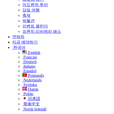
어드벤처 투어
당일 여행
축제
박물관
이벤트 캘린더
프렌치 리비에라 패스
연락처
지금 예약하기
한국어
English
Français
Deutsch
Italiano
Español
Português
Nederlands
Svenska
Dansk
Polski
日本語
简体中文
Norsk bokmål