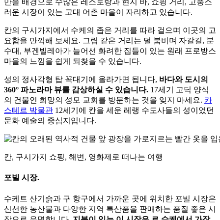
만을 배경으로 수많은 레스토랑과 현지 바, 쇼핑 거리, 고풍스
러운 시장이 있는 고대 어촌 마을이 자리하고 있습니다.
칸의 구시가지에서 수케의 좁은 거리를 따라 걸으며 이곳의 고
요함을 만끽해 보세요. 그림 같은 거리는 덜 붐비며 자갈길, 분
수대, 부겐빌레아가 늘어선 화려한 집들이 있는 원래 프로방스
마을의 느낌을 쉽게 되찾을 수 있습니다.
성의 정사각형 탑 꼭대기에 올라가면 됩니다,
바다와 도시의
360° 파노라마 뷰를 감상하실 수 있습니다.
17세기 고딕 양식
의 건물인 희망의 성모 교회를 방문하는 것을 잊지 마세요.
카
스테르 박물관
12세기에 칸을 세운 레랭 수도사들의 성이었던
문화 예술의 중심지입니다.
칸, 구시가지 쇼핑, 해변, 영화제로 떠나는 여행
포빌 시장.
수케트 산기슭과 구 항구에서 가까운 곳에 위치한 포빌 시장은
신선한 농산물과 다양한 지역 특산품을 판매하는 품질 좋은 시
장으로 유명합니다.
지붕이 있는 이 시장은 르 수케에서 가장